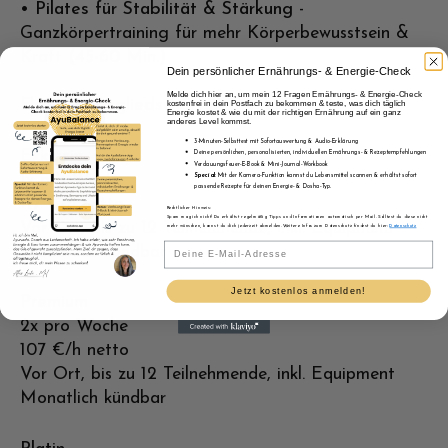
•
Pilates für Stabilität & Stärkung
-
Ganzkörpertraining für mehr Körperbewusstsein &
Kraft (45-60 Min.)
Dein persönlicher Ernährungs- & Energie-Check
Melde dich hier an, um mein 12 Fragen Ernährungs- & Energie-Check
Flexible Mitgliedschaften
&
Preise
.
kostenfrei in dein Postfach zu bekommen & teste, was dich täglich
Energie kostet & wie du mit der richtigen Ernährung auf ein ganz
anderes Level kommst.
3-Minuten-Selbsttest mit Sofortauswertung & Audio-Erklärung
Exklusiv
Deine persönlichen, personalisierten, individuellen Ernährungs- & Rezeptempfehlungen
Verdauungsfeuer-E-Book & Mini-Journal-Workbook
1x pro Woche
Special
: Mit der Kamera-Funktion kannst du Lebensmittel scannen & erhältst sofort
passende Rezepte für deinen Energie- & Dosha-Typ.
117 €/h netto
Rechtlicher Hinweis:
Spam mag ich nicht! Du erhältst regelmäßig Tipps und Informationen automatisch per Mail. Solltest du diese nicht
Vor Ort, bis zu 12 Teilnehmende, inkl. Equipment
mehr wünschen, kannst du dich jederzeit abmelden. Weitere Infos zum Datenschutz findest du hier:
Datenschutz
Email
Monatlich kündbar
Jetzt kostenlos anmelden!
Premium
2x pro Woche
107 €/h netto
Vor Ort, bis zu 12 Teilnehmende, inkl. Equipment
Monatlich kündbar