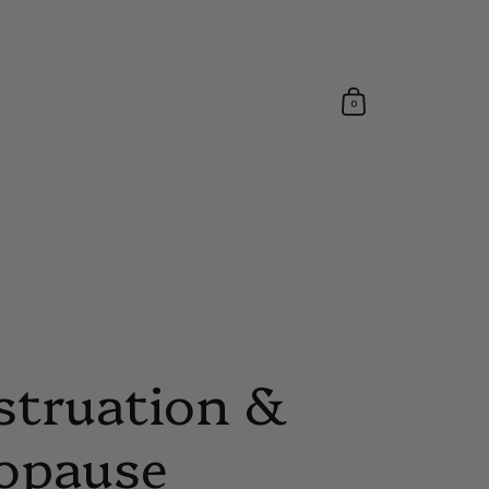
0
truation &
opause