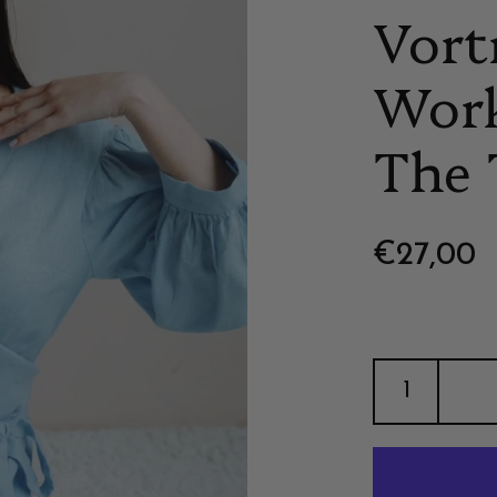
Vort
Work
The 
Reguläre
€27,00