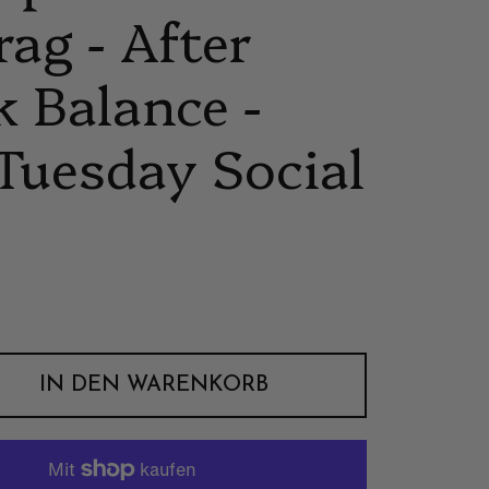
rag - After
 Balance -
Tuesday Social
r Preis
Sale-Preis
IN DEN WARENKORB