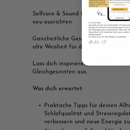
Selfcare & Sound Healing - tief en
neu ausrichten.
Ganzheitliche Gesundheit & Ayurved
alte Weisheit für dein modernes Leb
Lass dich inspirieren, finde Antwort
Gleichgesinnten aus.
Was dich erwartet:
Praktische Tipps für deinen All
Schlafqualität und Stressregula
verbessern und neue Energie z