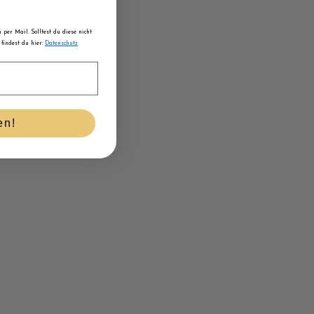
per Mail. Solltest du diese nicht
findest du hier:
Datenschutz
en!