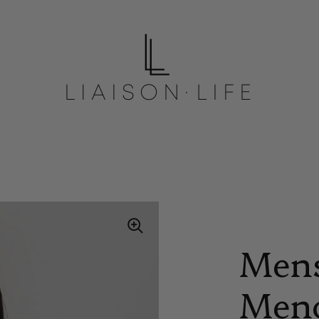
Mens
Men