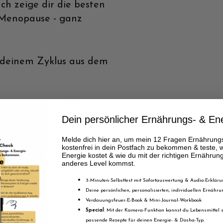
h zeige dir die besten
 Menopause - ganz
 deinem Zyklus aus dem
- für weniger PMS,
kungen.
Dein persönlicher Ernährungs- & En
Melde dich hier an, um mein 12 Fragen Ernährung
e in jeder Zyklusphase
kostenfrei in dein Postfach zu bekommen & teste, w
Energie kostet & wie du mit der richtigen Ernährun
 erschöpft, gereizt oder
anderes Level kommst.
3-Minuten-Selbsttest mit Sofortauswertung & Audio-Erklär
Deine persönlichen, personalisierten, individuellen Ernäh
Verdauungsfeuer-E-Book & Mini-Journal-Workbook
 natürlich im Einklang
Special
: Mit der Kamera-Funktion kannst du Lebensmittel s
passende Rezepte für deinen Energie- & Dosha-Typ.