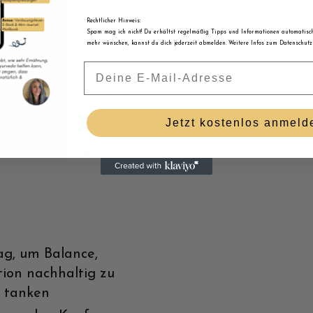
Rechtlicher Hinweis:
tspannen & deine Energie
Spam mag ich nicht! Du erhältst regelmäßig Tipps und Informationen automatisch 
mehr wünschen, kannst du dich jederzeit abmelden. Weitere Infos zum Datenschutz 
Email
a - über 5000 Jahre
en.
Jetzt kostenlos anmeld
en und tausche dich mit
tag, um Balance,
tion nachhaltig zu
u tanken