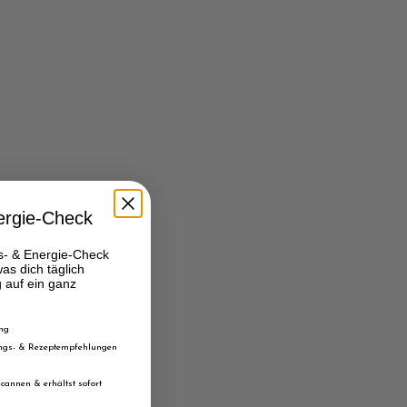
ergie-Check
s- & Energie-Check
as dich täglich
g auf ein ganz
ung
rungs- & Rezeptempfehlungen
cannen & erhältst sofort