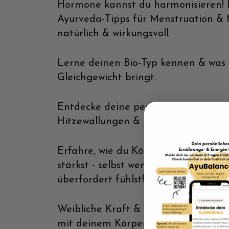
Hormone kannst du harmonisieren! Ic
Ayurveda-Tipps für Menstruation &
natürlich & wirkungsvoll.
Lerne deinen Bio-Typ kennen & was
Gleichgewicht bringt.
Entdecke deine persönliche Routine 
Hitzewallungen & Stimmungsschwan
Erfahre, wie du Körper, Geist & Seel
stärkst - selbst wenn du dich gerade
überfordert fühlst!
Weibliche Kraft & Hormon Balance -
mit deinem Körper.