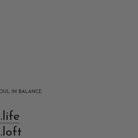
OUL IN BALANCE
.life
.loft