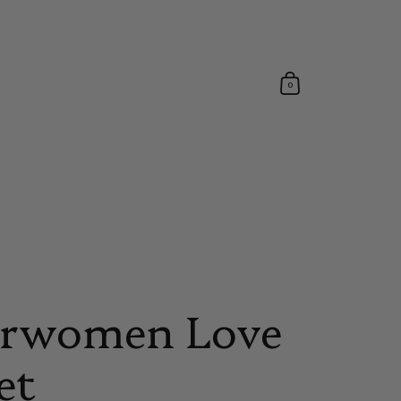
0
erwomen Love
et