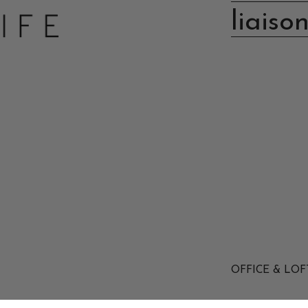
liaiso
OFFICE & LOF