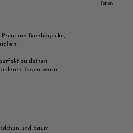
Zurück
Weiter
Teilen
t Premium
Bomberjacke,
ialien.
 perfekt zu deinen
n kühleren Tagen warm.
Bündchen und Saum