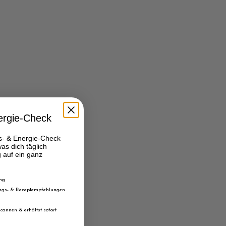
ergie-Check
s- & Energie-Check
as dich täglich
g auf ein ganz
ung
rungs- & Rezeptempfehlungen
cannen & erhältst sofort