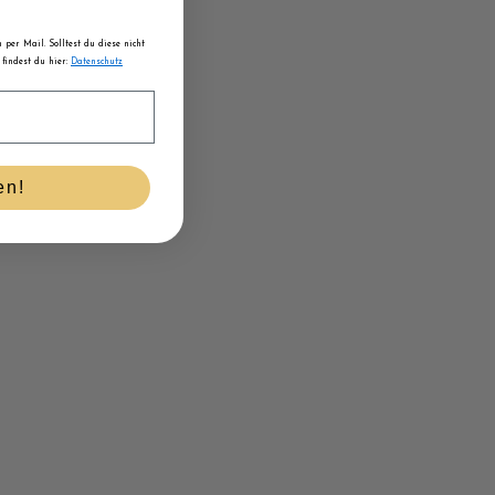
per Mail. Solltest du diese nicht
findest du hier:
Datenschutz
en!