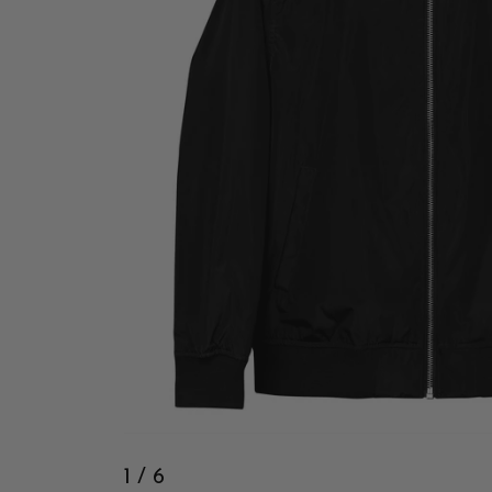
1
/ 6