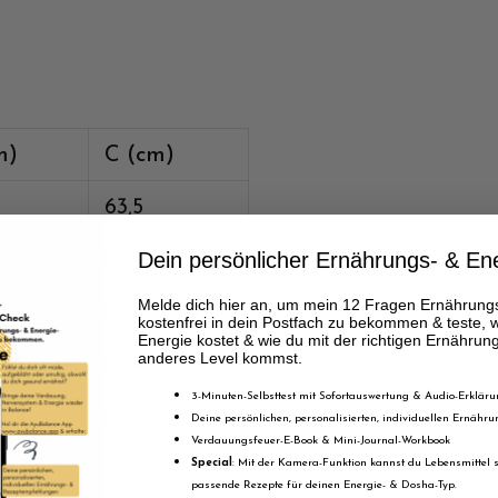
m)
C (cm)
63,5
Dein persönlicher Ernährungs- & En
64.1
Melde dich hier an, um mein 12 Fragen Ernährung
64,8
kostenfrei in dein Postfach zu bekommen & teste, w
Energie kostet & wie du mit der richtigen Ernährun
anderes Level kommst.
65,4
3-Minuten-Selbsttest mit Sofortauswertung & Audio-Erklär
66
Deine persönlichen, personalisierten, individuellen Ernäh
Verdauungsfeuer-E-Book & Mini-Journal-Workbook
Special
: Mit der Kamera-Funktion kannst du Lebensmittel s
passende Rezepte für deinen Energie- & Dosha-Typ.