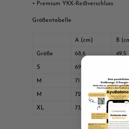
• Premium YKK-Reißverschluss
Größentabelle
A (cm)
B (c
Größe
68,6
49,5
S
69,9
53,3
M
71.1
58,4
M
72,4
63,5
XL
73,7
68,6