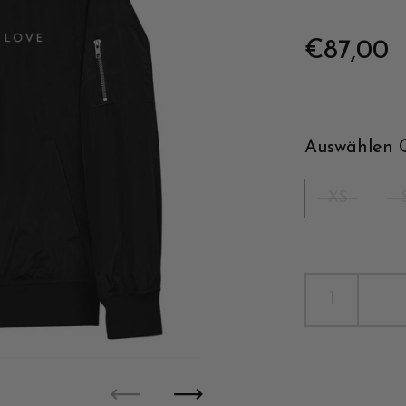
Reguläre
€87,00
Auswählen 
XS