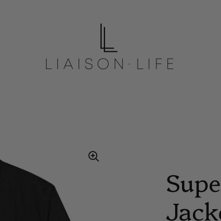
Sup
Jack