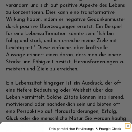
verändern und sich auf positive Aspekte des Lebens
zu konzentrieren. Dies kann eine transformative
Wirkung haben, indem es negative Gedankenmuster
durch positive Überzeugungen ersetzt. Ein Beispiel
für eine Lebensaffirmation könnte sein: "Ich bin
fähig und stark, und ich erreiche meine Ziele mit
Leichtigkeit." Diese einfache, aber kraftvolle
Aussage erinnert einen daran, dass man die innere
Stärke und Fähigkeit besitzt, Herausforderungen zu
meistern und Ziele zu erreichen.
Ein Lebenszitat hingegen ist ein Ausdruck, der oft
eine tiefere Bedeutung oder Weisheit über das
Leben vermittelt. Solche Zitate können inspirierend,
motivierend oder nachdenklich sein und bieten oft
eine Perspektive auf Herausforderungen, Erfolg,
Glück oder die menschliche Natur. Sie werden häufig
verwendet, um Menschen zu ermutigen, ihre
Dein persönlicher Ernährungs- & Energie-Check