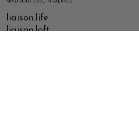
MIND BODY SOUL IN BALANCE
liaison.life
liaison.loft
liaison.ayurveda
NEWSLETTER
E-mail Adresse